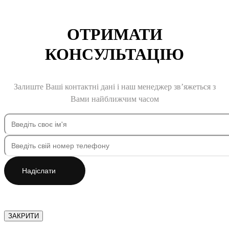
ОТРИМАТИ
КОНСУЛЬТАЦІЮ
Залиште Ваші контактні дані і наш менеджер зв’яжеться з
Вами найближчим часом
Надіслати
ЗАКРИТИ